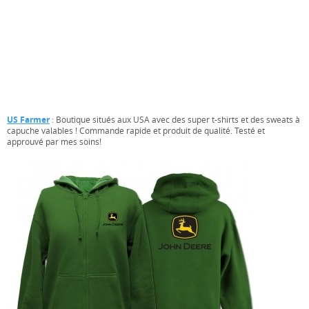
US Farmer
: Boutique situés aux USA avec des super t-shirts et des sweats à
capuche valables ! Commande rapide et produit de qualité. Testé et
approuvé par mes soins!