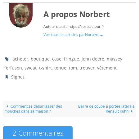
A propos Norbert
Auteur du site https://sostracteur.fr
Voir tous les articles parNorbert
→
,
,
,
,
,
acheter
boutique
case
fringue
john deere
massey
,
,
,
,
,
,
.
ferfuson
sweat
t-shirt
tenue
tom
trouver
vêtement
.
Signet
Comment se débarrasser des
Barre de coupe à portée latérale
mouches dans sa maison ?
Renault Kuhn
2 Commentaires