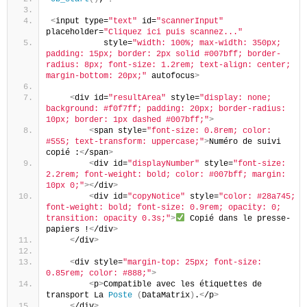
<
input type=
"text"
 id=
"scannerInput"
placeholder=
"Cliquez ici puis scannez..."
           style=
"width: 100%; max-width: 350px; 
padding: 15px; border: 2px solid #007bff; border-
radius: 8px; font-size: 1.2rem; text-align: center; 
margin-bottom: 20px;"
 autofocus
>
<
div id=
"resultArea"
 style=
"display: none; 
background: #f0f7ff; padding: 20px; border-radius: 
10px; border: 1px dashed #007bff;"
>
<
span style=
"font-size: 0.8rem; color: 
#555; text-transform: uppercase;"
>
Numéro de suivi 
copié :
<
/span
>
<
div id=
"displayNumber"
 style=
"font-size: 
2.2rem; font-weight: bold; color: #007bff; margin: 
10px 0;"
><
/div
>
<
div id=
"copyNotice"
 style=
"color: #28a745; 
font-weight: bold; font-size: 0.9rem; opacity: 0; 
transition: opacity 0.3s;"
>
 Copié dans le presse-
papiers !
<
/div
>
<
/div
>
<
div style=
"margin-top: 25px; font-size: 
0.85rem; color: #888;"
>
<
p
>
Compatible avec les étiquettes de 
transport La 
Poste
(
DataMatrix
)
.
<
/p
>
<
/div
>