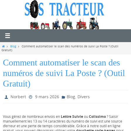
Passer
vers
le
contenu
Home
Blog
Comment automatiser le scan des numéros de suivi La Poste ? (Outil
Gratuit)
Comment automatiser le scan des
numéros de suivi La Poste ? (Outil
Gratuit)
,
Norbert
9 mars 2026
Blog
Divers
Lettre Suivie
Colissimo
Vous gérez de nombreux envois en
ou
? Saisir
manuellement les 13 ou 14 caractères du numéro de suivi est une source
d’erreur et une perte de temps considérable. Grâce à notre outil en ligne
douchette code-barres
gratuit, vous pouvez désormais utiliser votre
pour