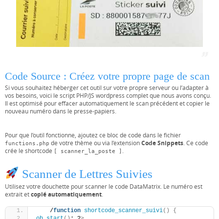
Code Source : Créez votre propre page de scan
Si vous souhaitez héberger cet outil sur votre propre serveur ou l’adapter à
vos besoins, voici le script PHP/JS wordpress complet que nous avons conçu.
Il est optimisé pour effacer automatiquement le scan précédent et copier le
nouveau numéro dans le presse-papiers.
Pour que l’outil fonctionne, ajoutez ce bloc de code dans le fichier
Code Snippets
de votre thème ou via l’extension
. Ce code
functions.php
crée le shortcode
.
[ scanner_la_poste ]
Scanner de Lettres Suivies
Utilisez votre douchette pour scanner le code DataMatrix. Le numéro est
copié automatiquement
extrait et
.
    /
function
shortcode_scanner_suivi
()
{
ob_start
()
; ?
>