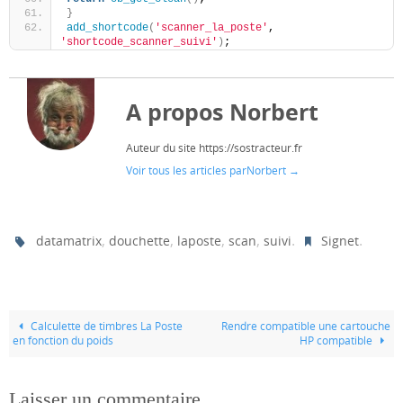
}
add_shortcode
(
'scanner_la_poste'
, 
'shortcode_scanner_suivi'
)
;
A propos Norbert
Auteur du site https://sostracteur.fr
Voir tous les articles parNorbert
→
,
,
,
,
.
.
datamatrix
douchette
laposte
scan
suivi
Signet
Calculette de timbres La Poste
Rendre compatible une cartouche
en fonction du poids
HP compatible
Laisser un commentaire