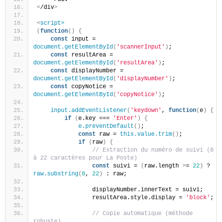
<
/div
>
<
script>
(
function
()
{
const
 input = 
document.getElementById
(
'scannerInput'
)
;
const
 resultArea = 
document.getElementById
(
'resultArea'
)
;
const
 displayNumber = 
document.getElementById
(
'displayNumber'
)
;
const
 copyNotice = 
document.getElementById
(
'copyNotice'
)
;
input.addEventListener
(
'keydown'
, 
function
(
e
)
{
if
(
e.key === 
'Enter'
)
{
e.preventDefault
()
;
const
 raw = 
this.value.trim
()
;
if
(
raw
)
{
// Extraction du numéro de suivi (8 
à 22 caractères pour La Poste)
const
 suivi = 
(
raw.length 
>
= 
22
)
 ? 
raw.substring
(
8
, 
22
)
 : raw;
                displayNumber.innerText = suivi;
                resultArea.style.display = 
'block'
;
// Copie automatique (méthode 
robuste)