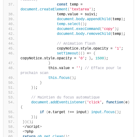
const
 temp = 
document.createElement
(
'textarea'
)
;
                temp.value = suivi;
document.body.appendChild
(
temp
)
;
temp.select
()
;
document.execCommand
(
'copy'
)
;
document.body.removeChild
(
temp
)
;
// Animation flash
                copyNotice.style.opacity = 
'1'
;
setTimeout
(()
 =
>
{
copyNotice.style.opacity = 
'0'
; 
}
, 
1500
)
;
}
            this.value = 
''
; 
// Efface pour le 
prochain scan
this.focus
()
;
}
})
;
// Maintien du focus automatique
document.addEventListener
(
'click'
, 
function
(
e
)
{
if
(
e.target !== input
)
input.focus
()
;
})
;
})()
;
<
/script
>
<
?php
return
ob_get_clean
()
;