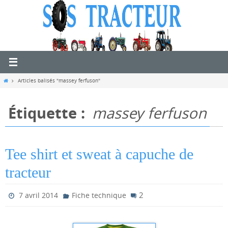
Passer
vers
le
contenu
Home
Articles balisés "massey ferfuson"
Étiquette :
massey ferfuson
Tee shirt et sweat à capuche de
tracteur
2
7 avril 2014
Fiche technique