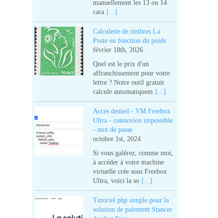
manuellement les 13 ou 14
285
cara
[...]
Calculette de timbres La
345
Poste en fonction du poids
février 18th, 2026
850
Quel est le prix d'un
affranchissement pour votre
lettre ? Notre outil gratuit
925
calcule automatiquem
[...]
925
Acces denied - VM Freebox
Ultra - connexion impossible
- mot de passe
925
octobre 1st, 2024
Si vous galérez, comme moi,
500
à accéder à votre machine
virtuelle crée sous Freebox
Ultra, voici la so
[...]
600
Tutoriel php simple pour la
600
solution de paiement Stancer