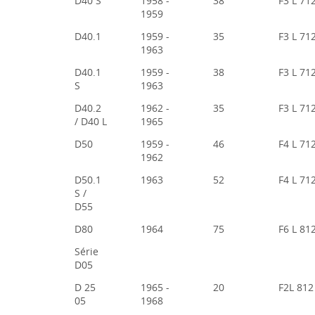
D40 S
1958 -
38
F3 L 71
1959
D40.1
1959 -
35
F3 L 71
1963
D40.1
1959 -
38
F3 L 71
S
1963
D40.2
1962 -
35
F3 L 71
/ D40 L
1965
D50
1959 -
46
F4 L 71
1962
D50.1
1963
52
F4 L 71
S /
D55
D80
1964
75
F6 L 81
Série
D05
D 25
1965 -
20
F2L 812
05
1968