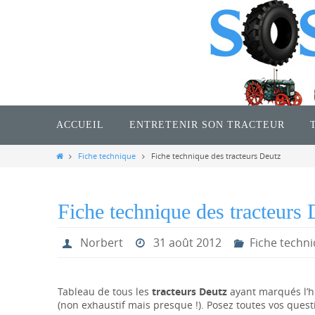
Passer
vers
le
contenu
Passer
vers
ACCUEIL
ENTRETENIR SON TRACTEUR
le
contenu
Home
Fiche technique
Fiche technique des tracteurs Deutz
Fiche technique des tracteurs 
Norbert
31 août 2012
Fiche techn
Tableau de tous les
tracteurs Deutz
ayant marqués l’h
(non exhaustif mais presque !). Posez toutes vos quest