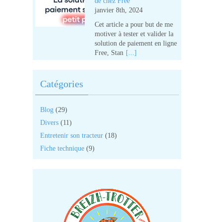
de chez Free
janvier 8th, 2024
050
Cet article a pour but de me
motiver à tester et valider la
040
solution de paiement en ligne
Free, Stan
[...]
Catégories
30
Blog
(29)
340
Divers
(11)
Entretenir son tracteur
(18)
350
Fiche technique
(9)
20