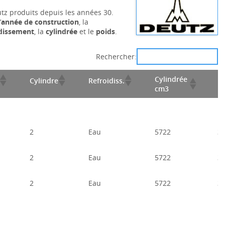
utz produits depuis les années 30.
’
année de construction
, la
idissement
, la
cylindrée
et le
poids
.
Rechercher:
Cylindrée
P
Cylindre
Refroidiss.
cm3
k
2
Eau
5722
3
2
Eau
5722
3
2
Eau
5722
3