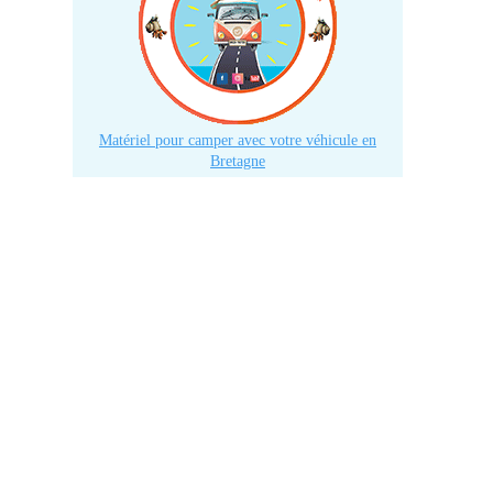
320
370
Matériel pour camper avec votre véhicule en
300
Bretagne
370
260
420
430
750