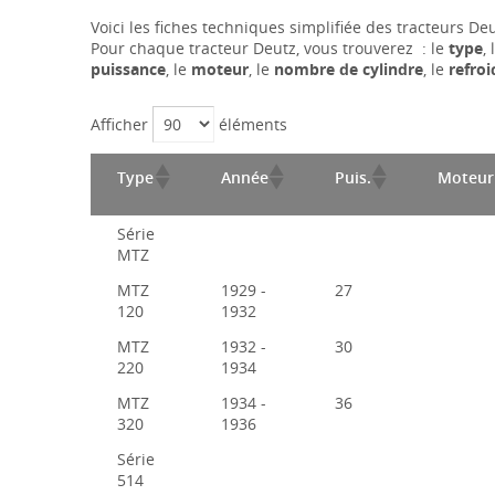
Voici les fiches techniques simplifiée des tracteurs De
Pour chaque tracteur Deutz, vous trouverez : le
type
, l
puissance
, le
moteur
, le
nombre de cylindre
, le
refro
Afficher
éléments
Type
Année
Puis.
Moteur
Série
MTZ
MTZ
1929 -
27
120
1932
MTZ
1932 -
30
220
1934
MTZ
1934 -
36
320
1936
Série
514