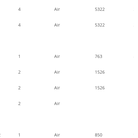
4
Air
5322
3
4
Air
5322
3
1
Air
763
8
2
Air
1526
1
2
Air
1526
1
2
Air
2
1
Air
850
9