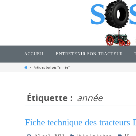
Passer
vers
le
contenu
Passer
vers
ACCUEIL
ENTRETENIR SON TRACTEUR
le
contenu
Home
Articles balisés "année"
Étiquette :
année
Fiche technique des tracteurs 
31 août 2012
Fiche technique
19