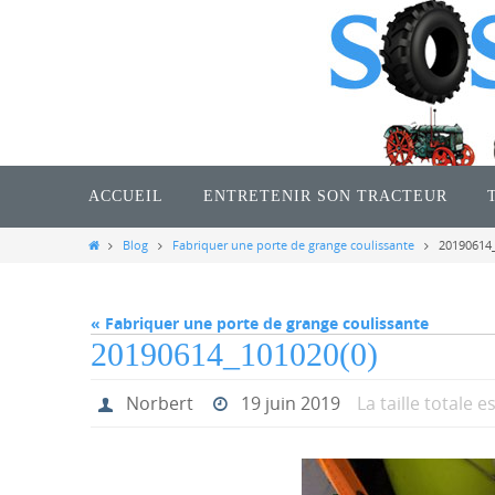
Passer
vers
le
contenu
Passer
vers
ACCUEIL
ENTRETENIR SON TRACTEUR
le
contenu
Home
Blog
Fabriquer une porte de grange coulissante
20190614_
« Fabriquer une porte de grange coulissante
20190614_101020(0)
Norbert
19 juin 2019
La taille totale e