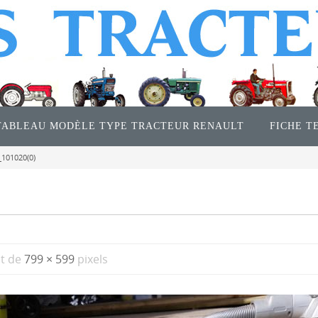
TABLEAU MODÈLE TYPE TRACTEUR RENAULT
FICHE T
101020(0)
st de
799 × 599
pixels