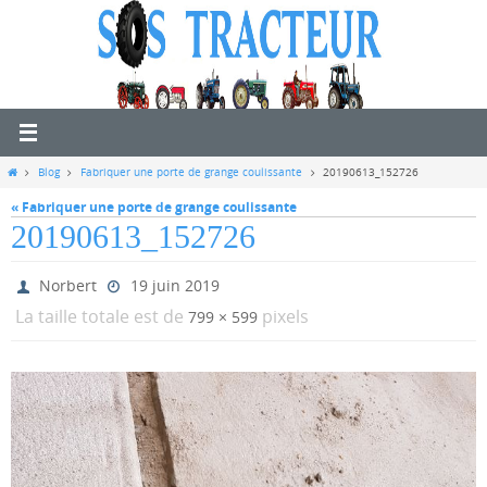
Passer
vers
le
contenu
Home
Blog
Fabriquer une porte de grange coulissante
20190613_152726
« Fabriquer une porte de grange coulissante
20190613_152726
Norbert
19 juin 2019
La taille totale est de
pixels
799 × 599