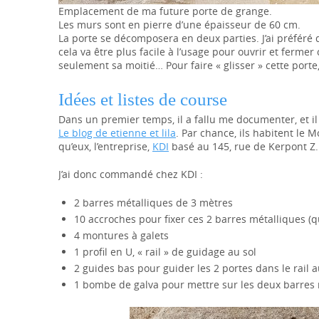
Emplacement de ma future porte de grange.
Les murs sont en pierre d’une épaisseur de 60 cm.
La porte se décomposera en deux parties. J’ai préféré
cela va être plus facile à l’usage pour ouvrir et fermer
seulement sa moitié… Pour faire « glisser » cette porte,
Idées et listes de course
Dans un premier temps, il a fallu me documenter, et il f
Le blog de etienne et lila
. Par chance, ils habitent le 
qu’eux, l’entreprise,
KDI
basé au 145, rue de Kerpont Z.
J’ai donc commandé chez KDI :
2 barres métalliques de 3 mètres
10 accroches pour fixer ces 2 barres métalliques (que
4 montures à galets
1 profil en U, « rail » de guidage au sol
2 guides bas pour guider les 2 portes dans le rail a
1 bombe de galva pour mettre sur les deux barres