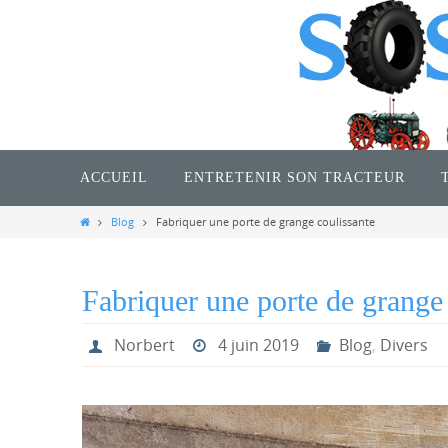
Passer
vers
le
contenu
Passer
vers
ACCUEIL
ENTRETENIR SON TRACTEUR
le
contenu
Home
Blog
Fabriquer une porte de grange coulissante
Fabriquer une porte de grange
Norbert
4 juin 2019
Blog
,
Divers