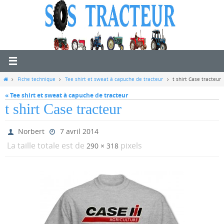
Passer
vers
le
contenu
Home
Fiche technique
Tee shirt et sweat à capuche de tracteur
t shirt Case tracteur
« Tee shirt et sweat à capuche de tracteur
t shirt Case tracteur
Norbert
7 avril 2014
La taille totale est de
pixels
290 × 318