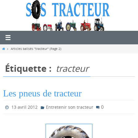
Passer
vers
le
contenu
Home
Articles balisés "tracteur"
(Page 2)
Étiquette :
tracteur
Les pneus de tracteur
0
13 avril 2012
Entretenir son tracteur