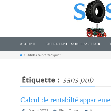
Passer
vers
le
contenu
Passer
vers
ACCUEIL
ENTRETENIR SON TRACTEUR
le
contenu
Home
Articles balisés "sans pub"
Étiquette :
sans pub
Calcul de rentabilté apparteme
9 mai 2023
Blog
,
Divers
0