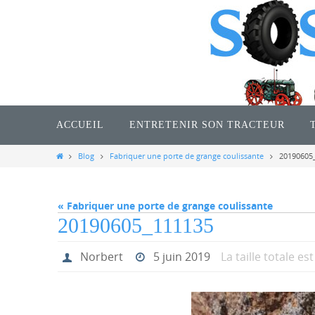
Passer
vers
le
contenu
Passer
vers
ACCUEIL
ENTRETENIR SON TRACTEUR
le
contenu
Home
Blog
Fabriquer une porte de grange coulissante
20190605
« Fabriquer une porte de grange coulissante
20190605_111135
Norbert
5 juin 2019
La taille totale es