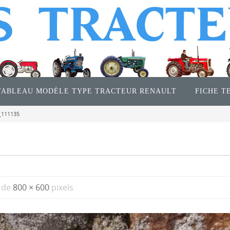
TABLEAU MODÈLE TYPE TRACTEUR RENAULT
FICHE T
_111135
t de
800 × 600
pixels