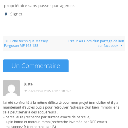
.
propriétaire sans passer par agence
.
Signet
Fiche technique Massey
Erreur 403 lors d’un partage de lien
Ferguson MF 168 188
sur facebook
Un Commentaire
Juste
31 décembre 2025 à 12 h 28 min
J’ai été confronté à la même difficulté pour mon projet immobilier et il y a
maintenant d’autres outils pour retrouver l’adresse d’un bien immobilier si
cela peut servir à des acquéreurs :
– parcellai.re (recheche par surface exacte de parcelle)
– lupin.immo et moteur.immo (recherche inversée par DPE exact)
– maisonnez.fr (recherche par IA)