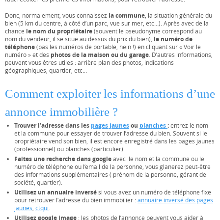
la commune
Donc, normalement, vous connaissez
, la situation générale du
bien (5 km du centre, à côté d’un parc, vue sur mer, etc…). Après avec de la
le nom du propriétaire
chance
(souvent le pseudonyme correspond au
le numéro de
nom du vendeur, il se situe au dessus du prix du bien),
téléphone
(pas les numéros de portable, hein !) en cliquant sur « Voir le
photos de la maison ou du garage
numéro » et des
. D’autres informations,
peuvent vous êtres utiles : arrière plan des photos, indications
géographiques, quartier, etc…
Comment exploiter les informations d’une
annonce immobilière ?
Trouver l’adresse dans les
pages jaunes
ou
blanches
:
entrez le nom
et la commune pour essayer de trouver l’adresse du bien. Souvent si le
propriétaire vend son bien, il est encore enregistré dans les pages jaunes
(professionnel) ou blanches (particulier).
Faites une recherche dans google
avec le nom et la commune ou le
numéro de téléphone ou l’email de la personne, vous glanerez peut-être
des informations supplémentaires ( prénom de la personne, gérant de
société, quartier).
Utilisez un annuaire inversé
si vous avez un numéro de téléphone fixe
pour retrouver l’adresse du bien immobilier :
annuaire inversé des pages
jaunes
,
ctqui
.
Utilisez google image
: les photos de l’annonce peuvent vous aider à