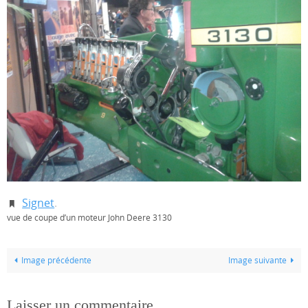
Signet
.
vue de coupe d’un moteur John Deere 3130
Image précédente
Image suivante
Laisser un commentaire