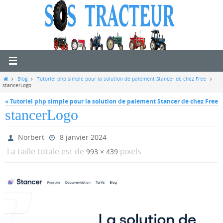
Passer
vers
le
contenu
Home
Blog
Tutoriel php simple pour la solution de paiement Stancer de chez Free
stancerLogo
« Tutoriel php simple pour la solution de paiement Stancer de chez Free
stancerLogo
Norbert
8 janvier 2024
La taille totale est de
pixels
993 × 439