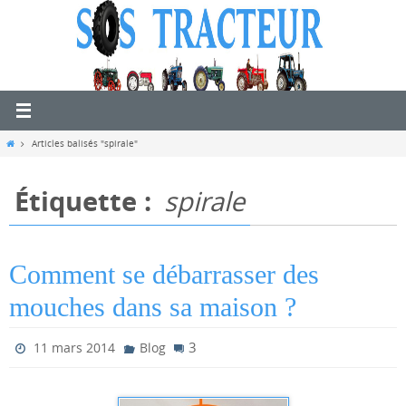
Passer
vers
le
contenu
Home
Articles balisés "spirale"
Étiquette :
spirale
Comment se débarrasser des
mouches dans sa maison ?
3
11 mars 2014
Blog