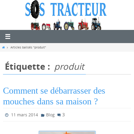
Passer
vers
le
contenu
Home
Articles balisés "produit"
Étiquette :
produit
Comment se débarrasser des
mouches dans sa maison ?
3
11 mars 2014
Blog