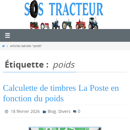
Passer
vers
le
contenu
Home
Articles balisés "poids"
Étiquette :
poids
Calculette de timbres La Poste en
fonction du poids
,
0
18 février 2026
Blog
Divers