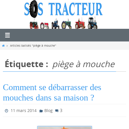
Passer
vers
le
contenu
Home
Articles balisés "piège à mouche"
Étiquette :
piège à mouche
Comment se débarrasser des
mouches dans sa maison ?
3
11 mars 2014
Blog