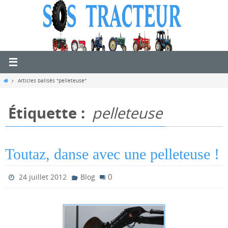
Passer
vers
le
contenu
Home
Articles balisés "pelleteuse"
Étiquette :
pelleteuse
Toutaz, danse avec une pelleteuse !
0
24 juillet 2012
Blog