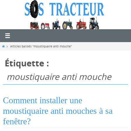
Passer
vers
le
contenu
Home
Articles balisés "moustiquaire anti mouche"
Étiquette :
moustiquaire anti mouche
Comment installer une
moustiquaire anti mouches à sa
fenêtre?