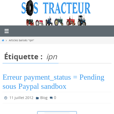
Passer
vers
le
contenu
Home
Articles balisés "ipn"
Étiquette :
ipn
Erreur payment_status = Pending
sous Paypal sandbox
0
11 juillet 2012
Blog