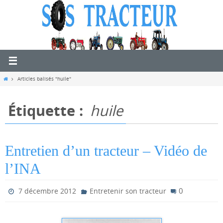
Passer
vers
le
contenu
Home
Articles balisés "huile"
Étiquette :
huile
Entretien d’un tracteur – Vidéo de
l’INA
0
7 décembre 2012
Entretenir son tracteur