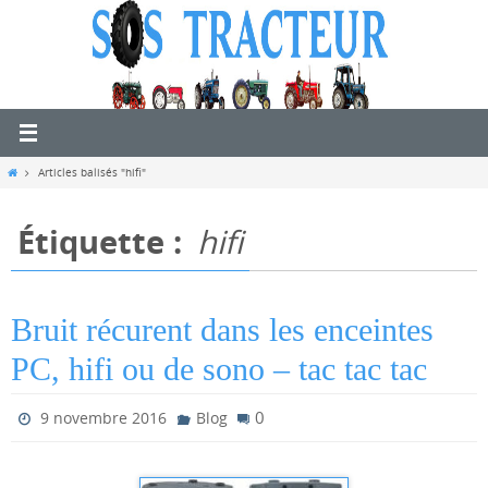
Passer
vers
le
contenu
Home
Articles balisés "hifi"
Étiquette :
hifi
Bruit récurent dans les enceintes
PC, hifi ou de sono – tac tac tac
0
9 novembre 2016
Blog