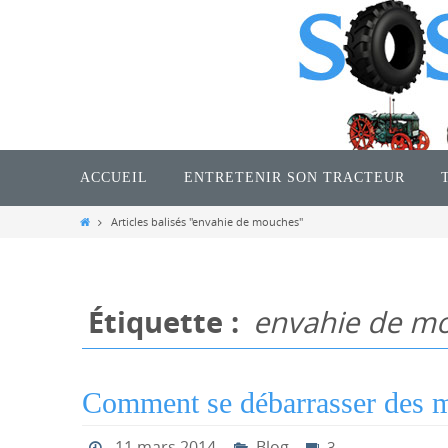
Passer
vers
le
contenu
Passer
vers
ACCUEIL
ENTRETENIR SON TRACTEUR
le
contenu
Home
Articles balisés "envahie de mouches"
Étiquette :
envahie de m
Comment se débarrasser des 
11 mars 2014
Blog
3