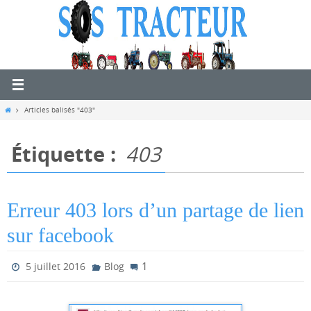
Passer
vers
le
contenu
Home
Articles balisés "403"
Étiquette :
403
Erreur 403 lors d’un partage de lien
sur facebook
1
5 juillet 2016
Blog