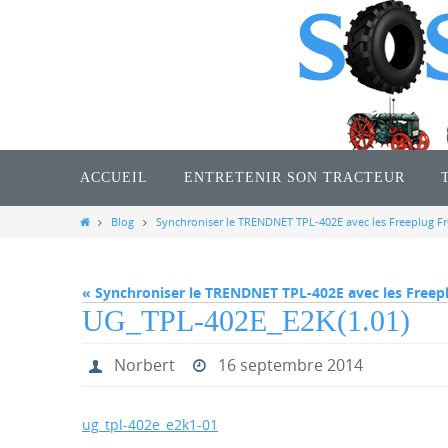
Passer
vers
le
contenu
Passer
vers
ACCUEIL
ENTRETENIR SON TRACTEUR
le
contenu
Home
Blog
Synchroniser le TRENDNET TPL-402E avec les Freeplug F
« Synchroniser le TRENDNET TPL-402E avec les Freep
UG_TPL-402E_E2K(1.01)
Norbert
16 septembre 2014
ug_tpl-402e_e2k1-01