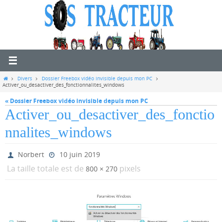
Passer
vers
le
contenu
Home
Divers
Dossier Freebox vidéo invisible depuis mon PC
Activer_ou_desactiver_des_fonctionnalites_windows
« Dossier Freebox vidéo invisible depuis mon PC
Activer_ou_desactiver_des_fonctio
nnalites_windows
Norbert
10 juin 2019
La taille totale est de
pixels
800 × 270