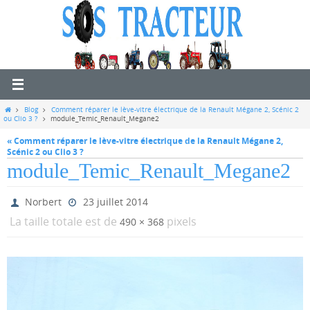
Passer
vers
le
contenu
Home
Blog
Comment réparer le lève-vitre électrique de la Renault Mégane 2, Scénic 2
ou Clio 3 ?
module_Temic_Renault_Megane2
« Comment réparer le lève-vitre électrique de la Renault Mégane 2,
Scénic 2 ou Clio 3 ?
module_Temic_Renault_Megane2
Norbert
23 juillet 2014
La taille totale est de
pixels
490 × 368